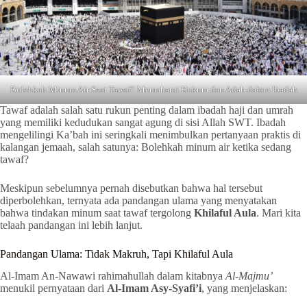
Bolehkah Minum Air Saat Tawaf? Memahami Hukum dan Adab dalam Ibadah
Tawaf adalah salah satu rukun penting dalam ibadah haji dan umrah
yang memiliki kedudukan sangat agung di sisi Allah SWT. Ibadah
mengelilingi Ka’bah ini seringkali menimbulkan pertanyaan praktis di
kalangan jemaah, salah satunya: Bolehkah minum air ketika sedang
tawaf?
Meskipun sebelumnya pernah disebutkan bahwa hal tersebut
diperbolehkan, ternyata ada pandangan ulama yang menyatakan
bahwa tindakan minum saat tawaf tergolong
Khilaful Aula
. Mari kita
telaah pandangan ini lebih lanjut.
Pandangan Ulama: Tidak Makruh, Tapi Khilaful Aula
Al-Imam An-Nawawi rahimahullah dalam kitabnya
Al-Majmu’
menukil pernyataan dari
Al-Imam Asy-Syafi’i
, yang menjelaskan: