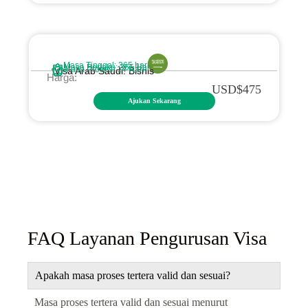
Masa Tinggal: 365 hari
Masa Berlaku: 365 Hari
Masa Proses: 14 Hari
Visa Arab Saudi: Bisnis
Harga:
USD
$475
Ajukan Sekarang
FAQ Layanan Pengurusan Visa
Apakah masa proses tertera valid dan sesuai?
Masa proses tertera valid dan sesuai menurut