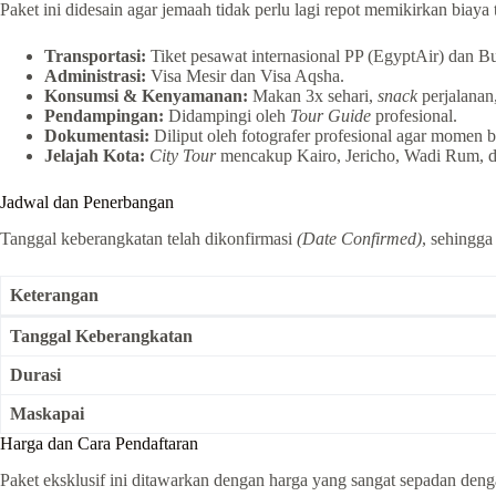
Paket ini didesain agar jemaah tidak perlu lagi repot memikirkan biaya
Transportasi:
Tiket pesawat internasional PP (EgyptAir) dan Bu
Administrasi:
Visa Mesir dan Visa Aqsha.
Konsumsi & Kenyamanan:
Makan 3x sehari,
snack
perjalanan,
Pendampingan:
Didampingi oleh
Tour Guide
profesional.
Dokumentasi:
Diliput oleh fotografer profesional agar momen
Jelajah Kota:
City Tour
mencakup Kairo, Jericho, Wadi Rum, d
Jadwal dan Penerbangan
Tanggal keberangkatan telah dikonfirmasi
(Date Confirmed)
, sehingga
Keterangan
Tanggal Keberangkatan
Durasi
Maskapai
Harga dan Cara Pendaftaran
Paket eksklusif ini ditawarkan dengan harga yang sangat sepadan denga