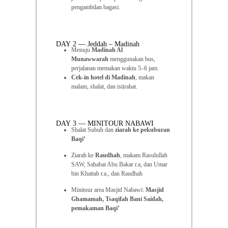
pengambilan bagasi.
DAY 2 — Jeddah – Madinah
Menuju
Madinah Al
Munawwarah
menggunakan bus,
perjalanan memakan waktu 5–6 jam.
Cek-in hotel di Madinah
, makan
malam, shalat, dan istirahat.
DAY 3 — MINITOUR NABAWI
Shalat Subuh dan
ziarah ke pekuburan
Baqi’
Ziarah ke
Raudhah
, makam Rasulullah
SAW, Sahabat Abu Bakar r.a, dan Umar
bin Khattab r.a., dan Raudhah
Minitour area Masjid Nabawi:
Masjid
Ghamamah, Tsaqifah Bani Saidah,
pemakaman Baqi’