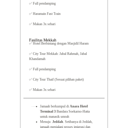
✅ Full pendamping
✅ Haramain Fast Train
✅ Makan 3x sehari
Fasilitas Mekkah
✅ Hotel Berbintang dengan Masjidil Haram
✅ City Tour Mekkah: Jabal Rahmah, Jabal
Khandamah
✅ Full pendamping
✅ City Tour Thaif (Sesuai pilihan paket)
✅ Makan 3x sehari
Jamaah berkumpul di
Anara Hotel
DAY 1 — BANDARA – Jeddah
Terminal 3
Bandara Soekarno-Hatta
untuk manasik umrah
Menuju
Jeddah
. Setibanya di Jeddah,
jamaah menjalani proses imigrasi dan