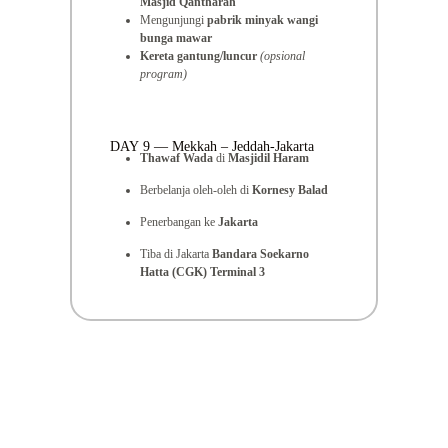
Masjid Qantharah
Mengunjungi
pabrik minyak wangi
bunga mawar
Kereta gantung/luncur
(opsional
program)
DAY 9 — Mekkah – Jeddah-Jakarta
Thawaf Wada
di
Masjidil Haram
Berbelanja oleh-oleh di
Kornesy Balad
Penerbangan ke
Jakarta
Tiba di Jakarta
Bandara Soekarno
Hatta (CGK) Terminal 3