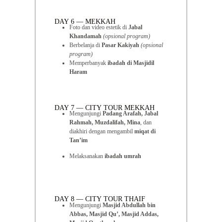
DAY 6 — MEKKAH
Foto dan video estetik di
Jabal
Khandamah
(opsional program)
Berbelanja di
Pasar Kakiyah
(opsional
program)
Memperbanyak
ibadah di Masjidil
Haram
DAY 7 — CITY TOUR MEKKAH
Mengunjungi
Padang Arafah, Jabal
Rahmah, Muzdalifah, Mina
, dan
diakhiri dengan mengambil
miqat di
Tan’im
Melaksanakan
ibadah umrah
DAY 8 — CITY TOUR THAIF
Mengunjungi
Masjid Abdullah bin
Abbas, Masjid Qu’, Masjid Addas,