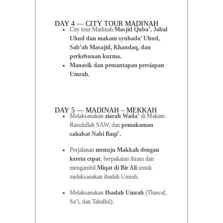
DAY 4 — CITY TOUR MADINAH
City tour Madinah
Masjid Quba’, Jabal
Uhud dan makam syuhada’ Uhud,
Sab’ah Masajid, Khandaq, dan
perkebunan kurma.
Manasik dan pemantapan persiapan
Umrah.
DAY 5 — MADINAH – MEKKAH
Melaksanakan
ziarah Wada’
di Makam
Rasulullah SAW, dan
pemakaman
sahabat Nabi Baqi’.
Perjalanan
menuju Makkah dengan
kereta cepat
, berpakaian ihram dan
mengambil
Miqat di Bir Ali
untuk
melaksanakan ibadah Umrah.
Melaksanakan
Ibadah Umrah
(Thawaf,
Sa’i, dan Tahallul).