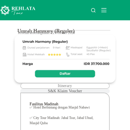
Umrah Harmony (Reguler)
Tersedia keberangkatan: 22 Februari 2026
Itinerary
S&K Klaim Voucher
Fasilitas Madinah
✅ Hotel Berbintang dengan Masjid Nabawi
✅ City Tour Madinah: Jabal Tsur, Jabal Uhud,
Masjid Quba