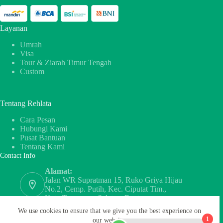
Layanan
Umrah
Visa
Tour & Ziarah Timur Tengah
Custom
Tentang Rehlata
Cara Pesan
Hubungi Kami
Pusat Bantuan
Tentang Kami
Contact Info
Alamat:
Jalan WR Supratman 15, Ruko Griya Hijau
No.2, Cemp. Putih, Kec. Ciputat Tim.,
Kota Tangerang Selatan, Banten
WhatsApp
We use cookies to ensure that we give you the best experience on
‪+62 856‑1122‑777‬
1
our website.